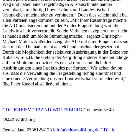
Weg und haben einen regelmäßigen Austausch miteinander
vereinbart, um künftig Umweltschutz und Landwirtschaft
bestmöglich miteinander zu verbinden.“ Doch dies scheint nicht bei
allen Parteien angekommen zu sein. „Mit Ihrer Ratsanfrage möchte
die AfD polarisieren und mit der Art der Fragestellung wird die
Landwirtschaft vorverurteilt. So ein Verhalten akzeptieren wir nicht,
es handelt sich um bloße Stimmungsmache,“ ergänzt Christoph-
Michael Molnar. Außerdem zeigt die AfD mit ihren Fragen, dass sie
sich mit der Thematik nicht ausreichend auseinandergesetzt hat.
Durch die Möglichkeit der selektiven Ausbringung in der Beize von
Rüben wird z.B. die Gefahr der Vergiftung anderer Bodennützlinge
auf ein Minimum reduziert. Es ersetzt durchschnittlich drei
Ausbringungen eines Insektizides per Spritze.“ Wir gehen davon
aus, dass die Verwaltung die Fragestellung richtig einordnet und
eine erneute Verurteilung unserer Landwirtschaft vermieden wird,“
fügt Peter Kassel abschließend hinzu.
CDU KREISVERBAND WOLFSBURG
Goethestraße 48
38440
Wolfsburg
Deutschland
05361-54173
info(at)cdu-wolfsburg.de
CDU in