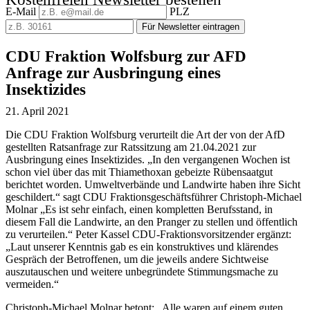
E-Mail
PLZ
Für Newsletter eintragen
CDU Fraktion Wolfsburg zur AFD
Anfrage zur Ausbringung eines
Insektizides
21. April 2021
Die CDU Fraktion Wolfsburg verurteilt die Art der von der AfD
gestellten Ratsanfrage zur Ratssitzung am 21.04.2021 zur
Ausbringung eines Insektizides. „In den vergangenen Wochen ist
schon viel über das mit Thiamethoxan gebeizte Rübensaatgut
berichtet worden. Umweltverbände und Landwirte haben ihre Sicht
geschildert.“ sagt CDU Fraktionsgeschäftsführer Christoph-Michael
Molnar „Es ist sehr einfach, einen kompletten Berufsstand, in
diesem Fall die Landwirte, an den Pranger zu stellen und öffentlich
zu verurteilen.“ Peter Kassel CDU-Fraktionsvorsitzender ergänzt:
„Laut unserer Kenntnis gab es ein konstruktives und klärendes
Gespräch der Betroffenen, um die jeweils andere Sichtweise
auszutauschen und weitere unbegründete Stimmungsmache zu
vermeiden.“
Christoph-Michael Molnar betont: „Alle waren auf einem guten